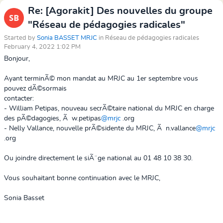
Re: [Agorakit] Des nouvelles du groupe
"Réseau de pédagogies radicales"
Started by
Sonia BASSET MRJC
in Réseau de pédagogies radicales
February 4, 2022 1:02 PM
Bonjour,
Ayant terminÃ© mon mandat au MRJC au 1er septembre vous
pouvez dÃ©sormais
contacter:
- William Petipas, nouveau secrÃ©taire national du MRJC en charge
des pÃ©dagogies, Ã w.petipas
@mrjc
.org
- Nelly Vallance, nouvelle prÃ©sidente du MRJC, Ã n.vallance
@mrjc
.org
Ou joindre directement le siÃ¨ge national au 01 48 10 38 30.
Vous souhaitant bonne continuation avec le MRJC,
Sonia Basset