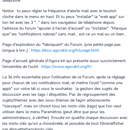
téléphone :
Notice : tu peux régler ta fréquence d'alerte mail avec le bouton
cloche dans le menu en haut. Et tu peux "installer" la "web app" sur
ton tel avec les 3 "..." dans ton navigateur de téléphone depuis
l'adresse du forum "ajouter à l'ecran d'accueil" ou "installer". "Manque
que" les "notifications natives" sans mail... est-ce un mal ou un bien...
Page d'explication du "fabriquant" du Forum, (une petite page pas
longue à lire ;) :
https://docs.agorakit.org/fr/usage.html
Page d'accueil générale d'Agora kit qui présente aussi succinctement
l'ensemble de l'outil :
https://www.agorakit.org/fr/
La 3e info essentielle pour l'utilisation de ce Forum, après le réglage
pour chacun de vos notifications mail, et mettre l'outil "comme une
appli" sur votre tél si vous le souhaitez : la gestion des sujets de
discussion avec les tags / étiquettes. Pas de regroupement des
sujets/thèmes avec des sous-thèmes de façon arborescente
"classique", mais on choisit tous les mots-clés (tags) que l'on veut
utiliser dans le menu Paramètres (peut-être que pour les
administrateurs, à vérifier). Ensuite on qualifie chaque discussion avec
les mots-clés qu'on a choisi/créée, et possible de tout filtrer/afficher
par étiquette/tags/mots-clés.