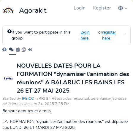
Login
Register
Agorakit
If you want to participate in this
login
or
register
.
group
here
here
NOUVELLES DATES POUR LA
FORMATION "dynamiser l'animation des
réunions" A BALARUC LES BAINS LES
26 ET 27 MAI 2025
Started by
IPEICC
in RRJ 34 Réseau des responsables enfance-jeunesse
de l'Hérault January 24, 2025 7:25 PM
Bonjour à toutes et à tous
LA FORMATION
"dynamiser l'animation des réunions" est déplacée
aux LUNDI 26 ET MARDI 27 MAI 2025