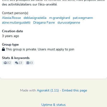
des activités/ateliers sur l'éco-anxiété.
Contact person(s)
Alexia.Rosse
deblasigraziella
m.grandgirard
pat.wegmann
aline.mullerguidetti
Dragana Favre
durusseljeanne
Creation date
3 years ago
Group type
This group is private. Users must apply to join
Stats & keywords
32
13
43
Made with
Agorakit (1.11)
-
Embed this page
Uptime & status