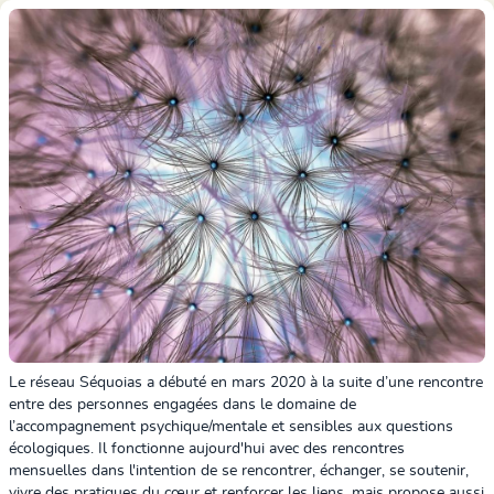
Le réseau Séquoias a débuté en mars 2020 à la suite d’une rencontre
entre des personnes engagées dans le domaine de
l’accompagnement psychique/mentale et sensibles aux questions
écologiques. Il fonctionne aujourd'hui avec des rencontres
mensuelles dans l'intention de se rencontrer, échanger, se soutenir,
vivre des pratiques du cœur et renforcer les liens, mais propose aussi