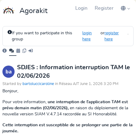
Login
Register
Agorakit
If you want to participate in this
login
or
register
.
group
here
here
SDJES : Information interruption TAM le
02/06/2026
Started by
bartoluccicaroline
in Réseau AJT June 1, 2026 3:20 PM
Bonjour,
Pour votre information,
une interruption de l'application TAM est
prévu demain matin (02/06/2026),
en raison du déploiement de la
nouvelle version SIAM V.4.7.14 raccordée au SI Honorabilité.
Cette interruption est susceptible de se prolonger une partie de la
journée.