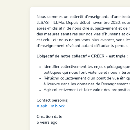
Nous sommes un collectif d’enseignants d’une école d
l’ESAS-HELMo. Depuis début novembre 2020, nous 
après-midis afin de nous dire subjectivement et de r
des mesures sanitaires sur nos vies d’humains et d
est celui-ci : nous ne pouvons plus avancer, sans le
d’enseignement révélant autant d’étudiants perdus, 
L’objectif de notre collectif « CRÉER » est triple
:
Identifier collectivement les enjeux pédagogiques
politiques qui nous font violence et nous interpe
Réfléchir collectivement d’un point de vue éthiq
à l’œuvre dans les domaines de l’enseignement su
Agir collectivement et faire valoir des proposi
Contact person(s)
Aleph
m.block
Creation date
5 years ago