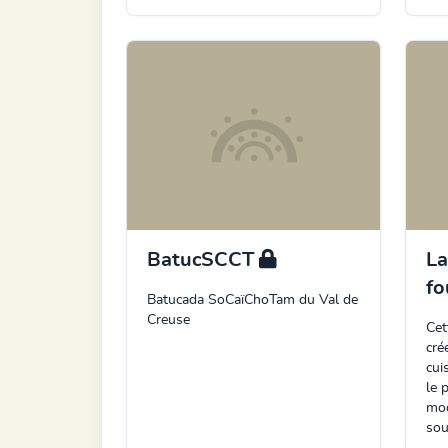
BatucSCCT
La
fo
Batucada SoCaïChoTam du Val de
Creuse
Cet
cré
cui
le 
mod
sou