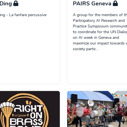
'Ding
PAIRS Geneva
ing - La fanfare percussive
A group for the members of t
Participatory AI Research and
Practice Symposium communi
to coordinate for the UN Dial
on AI week in Geneva and
maximize our impact towards ci
society partic...