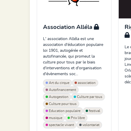
Association Alléla
Ri
L' association Alléla est une
association d'éducation populaire
Le 
loi 1901, autogérée et
bra
autofinancée, qui promeut la
jou
culture pour tous par le biais
Lin
d'interventions et d'organisation
Orl
d'évènements soc...
scè
déco
Art du cirque
association
Autofinancement
Autogestion
Culture par tous
Culture pour tous
Education populaire
festival
musique
Prix libre
spectacle vivant
volontariat