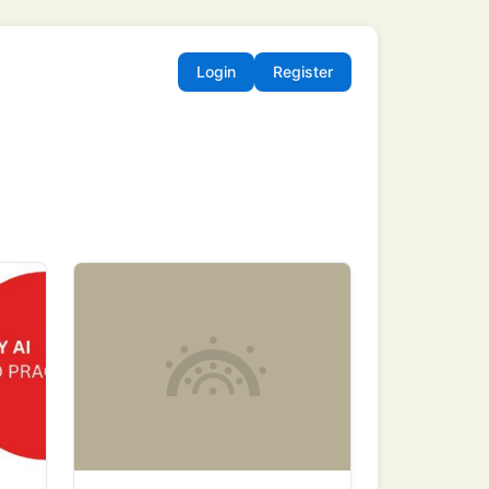
Login
Register