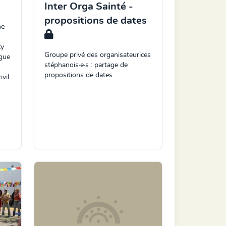
Inter Orga Sainté -
propositions de dates
he
ty
Groupe privé des organisateurices
ogue
stéphanois·e·s : partage de
propositions de dates.
vil