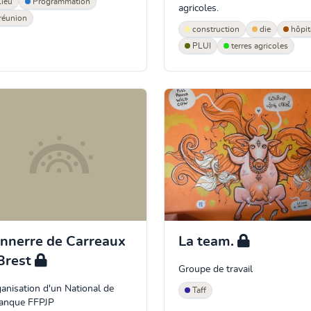
lieu
Programmation
agricoles.
réunion
construction
die
hôpit
PLUI
terres agricoles
nnerre de Carreaux
La team.
Brest
Groupe de travail
anisation d'un National de
Taff
tanque FFPJP