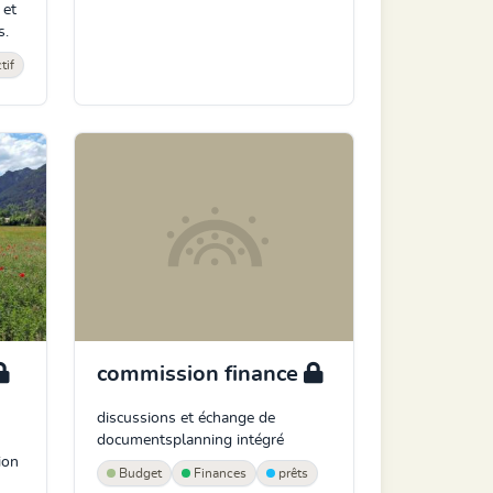
 et
s.
tif
commission finance
discussions et échange de
documentsplanning intégré
ion
Budget
Finances
prêts