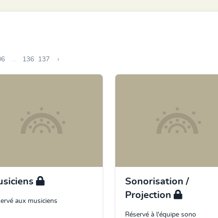
06
...
136
137
›
siciens
Sonorisation /
Projection
ervé aux musiciens
Réservé à l'équipe sono