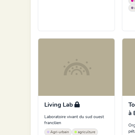
Living Lab
To
à 
Laboratoire vivant du sud ouest
francilien
Org
pé
Agri-urbain
agriculture