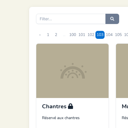
‹
1
2
...
100
101
102
103
104
105
1
Chantres
Mu
Réservé aux chantres
Rés