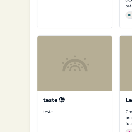
cit
pré
teste
L
teste
Gro
pro
fou