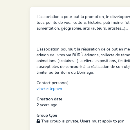
L’association a pour but la promotion, le développe
tous points de vue: culture, histoire, patrimoine, folk
alimentation, géographie, arts (auteurs, artistes…)…
L’association poursuit la réalisation de ce but en me
édition de livres via BÚRÙ éditions, collecte de té
animations (scolaires…), ateliers, expositions, festi
susceptibles de concourir à la réalisation de son ob
limiter au territoire du Borinage.
Contact person(s)
vinckestephen
Creation date
2 years ago
Group type
This group is private. Users must apply to join