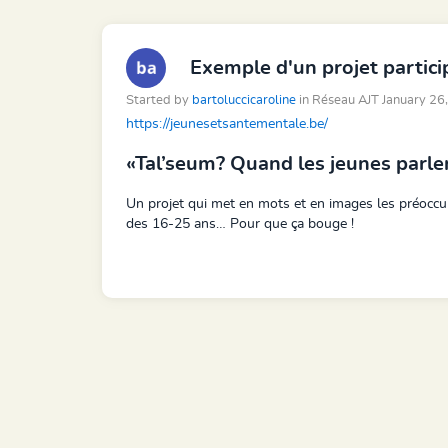
Exemple d'un projet partici
Started by
bartoluccicaroline
in Réseau AJT January 2
https://jeunesetsantementale.be/
«Tal’seum? Quand les
jeunes
parle
Un projet qui met en mots et en images les préoccup
des
16-25 ans
… Pour que ça bouge !