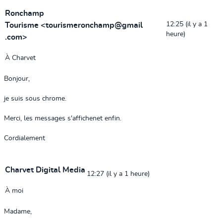
Ronchamp
12:25 (il y a 1
Tourisme
<
tourismeronchamp
@gmail
heure)
.com
>
À
Charvet
Bonjour,
je suis sous chrome.
Merci, les messages s'affichenet enfin.
Cordialement
Charvet Digital Media
12:27 (il y a 1 heure)
À
moi
​Madame,