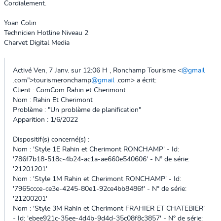
Cordialement.
Yoan Colin
Technicien Hotline Niveau 2
Charvet Digital Media
Activé Ven, 7 Janv. sur 12:06 H , Ronchamp Tourisme <
@gmail
.com">tourismeronchamp
@gmail
.com> a écrit:
Client : ComCom Rahin et Cherimont
Nom : Rahin Et Cherimont
Problème : "Un problème de planification"
Apparition : 1/6/2022
Dispositif(s) concerné(s) :
Nom : 'Style 1E Rahin et Cherimont RONCHAMP' - Id:
'786f7b18-518c-4b24-ac1a-ae660e540606' - N° de série:
'21201201'
Nom : 'Style 1M Rahin et Cherimont RONCHAMP' - Id:
'7965ccce-ce3e-4245-80e1-92ce4bb8486f' - N° de série:
'21200201'
Nom : 'Style 3M Rahin et Cherimont FRAHIER ET CHATEBIER'
- Id: 'ebee921c-35ee-4d4b-9d4d-35c08f8c3857' - N° de série: