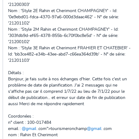
'21200303'
Nom : 'Style 2E Rahin et Cherimont CHAMPAGNEY' - Id:
'0e9ebd01-fdca-4370-97a6-000d3daac462' - N° de série:
'21201102'
Nom : 'Style 2M Rahin et Cherimont CHAMPAGNEY' - Id:
'303fdb9d-ef65-4378-855b-6c70f0bc8e5d' - N° de série:
'21200102'
Nom : 'Style 3E Rahin et Cherimont FRAHIER ET CHATEBIER' -
Id: 'bb3ce482-e34b-43ee-abd7-c66ea364d39b' - N° de série:
'21201103'
Détails :
Bonjour, je fais suite à nos échanges d'hier. Cette fois c'est un
problème de date de planification. J'ai 2 messages qui ne
s'affiche pas car il comprend 1/7/22 au lieu de 7/1/22 pour le
début de publication... et erreur sur date de fin de publication
aussi Merci de me répondre rapidement
Coordonées :
n° client : 100-017484
email :
@gmail
.com">tourismeronchamp
@gmail
.com
nom : Rahin Et Cherimont