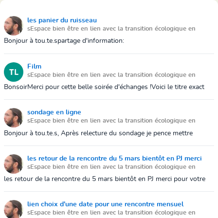
les panier du ruisseau
sEspace bien être en lien avec la transition écologique en
economie social et solidaire
April 28, 2020 4:36 PM
Bonjour à tou.te.spartage d'information:
https://app.cagette.net/homeLe Ruisseau structure en cour de
création propose des panier avec des produit...
Film
sEspace bien être en lien avec la transition écologique en
economie social et solidaire
March 13, 2020 1:52 PM
BonsoirMerci pour cette belle soirée d'échanges !Voici le titre exact
du film que je vous recommande et qui fait sens avec ce que nous
sommes !Art...
sondage en ligne
sEspace bien être en lien avec la transition écologique en
economie social et solidaire
March 12, 2020 8:09 PM
Bonjour à tou.te.s, Après relecture du sondage je pence mettre
trompé dans les jours je croie que je devais faire le contraire redites
moi vite ava...
les retour de la rencontre du 5 mars bientôt en PJ merci
sEspace bien être en lien avec la transition écologique en
pour votre patience
economie social et solidaire
March 11, 2020 3:46 PM
les retour de la rencontre du 5 mars bientôt en PJ merci pour votre
patienceen attendant vous pouvez toujours vous inscrire sur le lien
frama pour ...
lien choix d'une date pour une rencontre mensuel
sEspace bien être en lien avec la transition écologique en