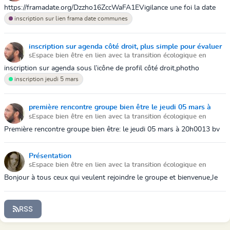
economie social et solidaire
March 11, 2020 3:40 PM
https://framadate.org/Dzzho16ZccWaFA1EVigilance une foi la date
valider noublier pas de vous inscrire sur l'agenda à droite merci
inscription sur lien frama date communes
inscription sur agenda côté droit, plus simple pour évaluer
sEspace bien être en lien avec la transition écologique en
votre présence merci
economie social et solidaire
March 4, 2020 2:24 PM
inscription sur agenda sous l’icône de profil côté droit,photho
exemple en PJvous pouvez vous désinscrire à tout moment c’est plus
inscription jeudi 5 mars
simple pour éval...
première rencontre groupe bien être le jeudi 05 mars à
sEspace bien être en lien avec la transition écologique en
20h00
economie social et solidaire
February 27, 2020 12:58 PM
Première rencontre groupe bien être: le jeudi 05 mars à 20h0013 bv
Deminiac à la ZUUTVous pouviez convier une personne en
plusCordialement François
Présentation
sEspace bien être en lien avec la transition écologique en
economie social et solidaire
February 13, 2020 6:57 PM
Bonjour à tous ceux qui veulent rejoindre le groupe et bienvenue,Je
me présente, je suis Marion, Praticienne en Massage Bien être, ce
projet me tie...
RSS